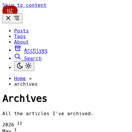
Skip to content
HZ
Posts
Tags
About
Archives
Search
Home
»
archives
Archives
All the articles I've archived.
13
2026
1
May