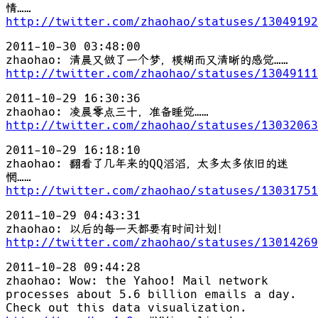
情……
http://twitter.com/zhaohao/statuses/13049192
2011-10-30 03:48:00
zhaohao: 清晨又做了一个梦，模糊而又清晰的感觉……
http://twitter.com/zhaohao/statuses/13049111
2011-10-29 16:30:36
zhaohao: 凌晨零点三十，准备睡觉……
http://twitter.com/zhaohao/statuses/13032063
2011-10-29 16:18:10
zhaohao: 翻看了几年来的QQ滔滔，太多太多依旧的迷
惘……
http://twitter.com/zhaohao/statuses/13031751
2011-10-29 04:43:31
zhaohao: 以后的每一天都要有时间计划！
http://twitter.com/zhaohao/statuses/13014269
2011-10-28 09:44:28
zhaohao: Wow: the Yahoo! Mail network
processes about 5.6 billion emails a day.
Check out this data visualization.