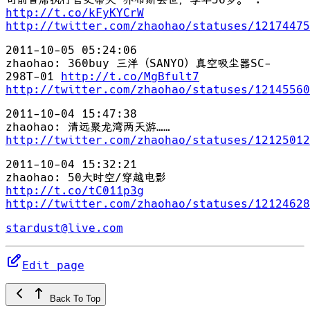
http://t.co/kFyKYCrW
http://twitter.com/zhaohao/statuses/12174475
2011-10-05 05:24:06
zhaohao: 360buy 三洋（SANYO）真空吸尘器SC-
298T-01
http://t.co/MgBfult7
http://twitter.com/zhaohao/statuses/12145560
2011-10-04 15:47:38
zhaohao: 清远聚龙湾两天游……
http://twitter.com/zhaohao/statuses/12125012
2011-10-04 15:32:21
zhaohao: 50大时空/穿越电影
http://t.co/tC011p3g
http://twitter.com/zhaohao/statuses/12124628
stardust@live.com
Edit page
Back To Top