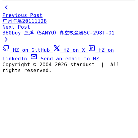
Previous Post
广州车展20111128
Next Post
360buy 三洋（SANYO）真空吸尘器SC-298T-01
HZ on GitHub
HZ on X
HZ on
LinkedIn
Send an email to HZ
Copyright © 2004-2026 stardust
|
All
rights reserved.