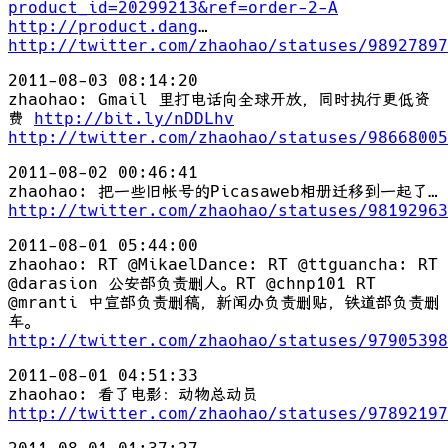
product_id=20299213&ref=order-2-A
http://product.dang
…
http://twitter.com/zhaohao/statuses/98927897
2011-08-03 08:14:20
zhaohao: Gmail 里打电话向全球开放，同时执行更低资
费
http://bit.ly/nDDLhv
http://twitter.com/zhaohao/statuses/98668005
2011-08-02 00:46:41
zhaohao: 把一些旧帐号的Picasaweb相册迁移到一起了…
http://twitter.com/zhaohao/statuses/98192963
2011-08-01 05:44:00
zhaohao: RT @MikaelDance: RT @ttguancha: RT
@darasion 公安部负责删人。RT @chnp101 RT
@mranti 中宣部负责删稿，新闻办负责删贴，铁道部负责删
车。
http://twitter.com/zhaohao/statuses/97905398
2011-08-01 04:51:33
zhaohao: 看了电影：动物总动员
http://twitter.com/zhaohao/statuses/97892197