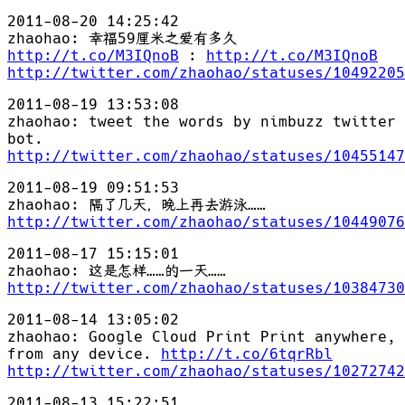
2011-08-20 14:25:42
zhaohao: 幸福59厘米之爱有多久
http://t.co/M3IQnoB
:
http://t.co/M3IQnoB
http://twitter.com/zhaohao/statuses/10492205
2011-08-19 13:53:08
zhaohao: tweet the words by nimbuzz twitter
bot.
http://twitter.com/zhaohao/statuses/10455147
2011-08-19 09:51:53
zhaohao: 隔了几天，晚上再去游泳……
http://twitter.com/zhaohao/statuses/10449076
2011-08-17 15:15:01
zhaohao: 这是怎样……的一天……
http://twitter.com/zhaohao/statuses/10384730
2011-08-14 13:05:02
zhaohao: Google Cloud Print Print anywhere,
from any device.
http://t.co/6tqrRbl
http://twitter.com/zhaohao/statuses/10272742
2011-08-13 15:22:51