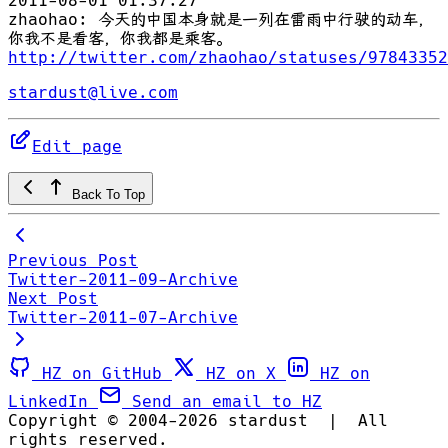
2011-08-01 01:37:27
zhaohao: 今天的中国本身就是一列在雷雨中行驶的动车，
你我不是看客，你我都是乘客。
http://twitter.com/zhaohao/statuses/97843352
stardust@live.com
Edit page
Back To Top
Previous Post
Twitter-2011-09-Archive
Next Post
Twitter-2011-07-Archive
HZ on GitHub
HZ on X
HZ on
LinkedIn
Send an email to HZ
Copyright © 2004-2026 stardust
|
All
rights reserved.