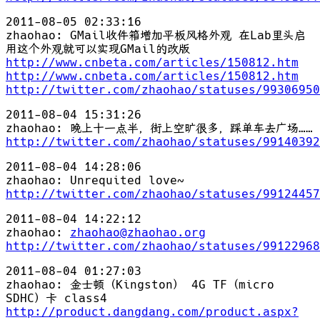
2011-08-05 02:33:16
zhaohao: GMail收件箱增加平板风格外观 在Lab里头启
用这个外观就可以实现GMail的改版
http://www.cnbeta.com/articles/150812.htm
http://www.cnbeta.com/articles/150812.htm
http://twitter.com/zhaohao/statuses/99306950
2011-08-04 15:31:26
zhaohao: 晚上十一点半，街上空旷很多，踩单车去广场……
http://twitter.com/zhaohao/statuses/99140392
2011-08-04 14:28:06
zhaohao: Unrequited love~
http://twitter.com/zhaohao/statuses/99124457
2011-08-04 14:22:12
zhaohao:
zhaohao@zhaohao.org
http://twitter.com/zhaohao/statuses/99122968
2011-08-04 01:27:03
zhaohao: 金士顿（Kingston） 4G TF（micro
SDHC）卡 class4
http://product.dangdang.com/product.aspx?