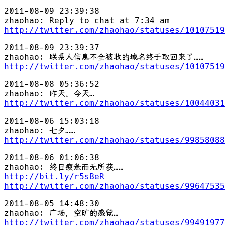
2011-08-09 23:39:38
zhaohao: Reply to chat at 7:34 am
http://twitter.com/zhaohao/statuses/10107519
2011-08-09 23:39:37
zhaohao: 联系人信息不全被收的域名终于取回来了……
http://twitter.com/zhaohao/statuses/10107519
2011-08-08 05:36:52
zhaohao: 昨天、今天…
http://twitter.com/zhaohao/statuses/10044031
2011-08-06 15:03:18
zhaohao: 七夕……
http://twitter.com/zhaohao/statuses/99858088
2011-08-06 01:06:38
zhaohao: 终日疲惫而无所获……
http://bit.ly/r5sBeR
http://twitter.com/zhaohao/statuses/99647535
2011-08-05 14:48:30
zhaohao: 广场，空旷的感觉…
http://twitter.com/zhaohao/statuses/99491977