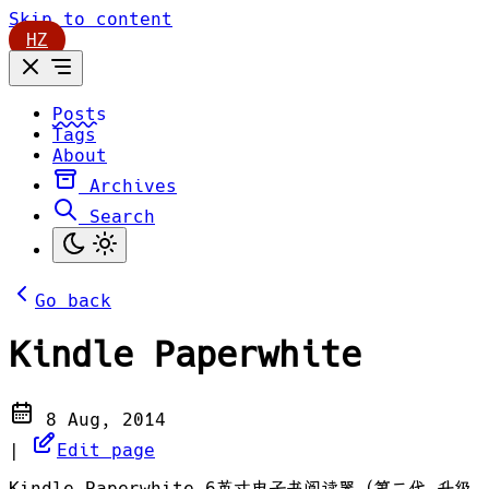
Skip to content
HZ
Posts
Tags
About
Archives
Search
Go back
Kindle Paperwhite
8 Aug, 2014
|
Edit page
Kindle Paperwhite 6英寸电子书阅读器（第二代 升级